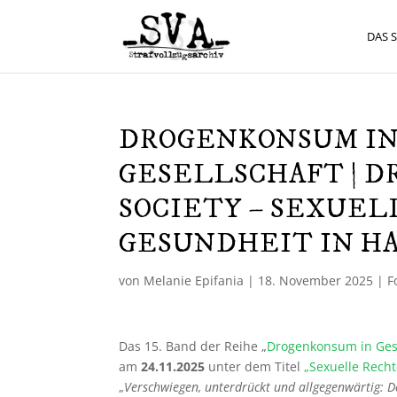
DAS 
DROGENKONSUM IN
GESELLSCHAFT | D
SOCIETY – SEXUE
GESUNDHEIT IN H
von
Melanie Epifania
|
18. November 2025
|
F
Das 15. Band der Reihe „
Drogenkonsum in Gesc
am
24.11.2025
unter dem Titel
„Sexuelle Rech
„
Verschwiegen, unterdrückt und allgegenwärtig: D