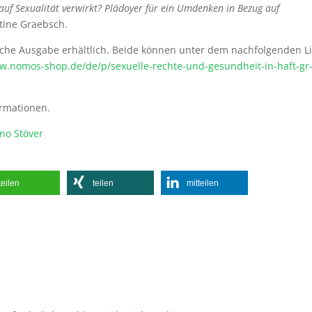
auf Sexualität verwirkt? Plädoyer für ein Umdenken in Bezug auf
stine Graebsch.
ische Ausgabe erhältlich. Beide können unter dem nachfolgenden L
w.nomos-shop.de/de/p/sexuelle-rechte-und-gesundheit-in-haft-gr
ormationen.
ino Stöver
teilen
teilen
mitteilen