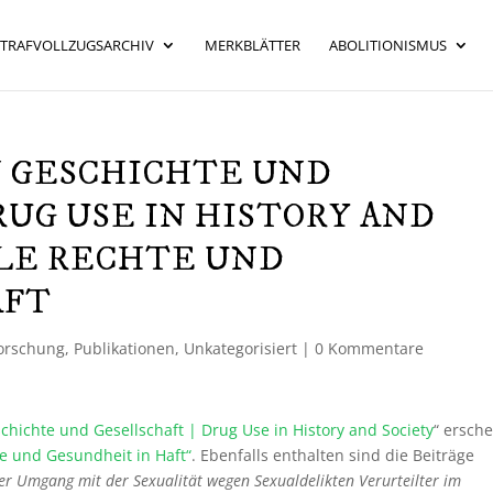
STRAFVOLLZUGSARCHIV
MERKBLÄTTER
ABOLITIONISMUS
 GESCHICHTE UND
RUG USE IN HISTORY AND
LLE RECHTE UND
AFT
orschung
,
Publikationen
,
Unkategorisiert
|
0 Kommentare
hichte und Gesellschaft | Drug Use in History and Society
“ ersche
te und Gesundheit in Haft“
. Ebenfalls enthalten sind die Beiträge
er Umgang mit der Sexualität wegen Sexualdelikten Verurteilter im