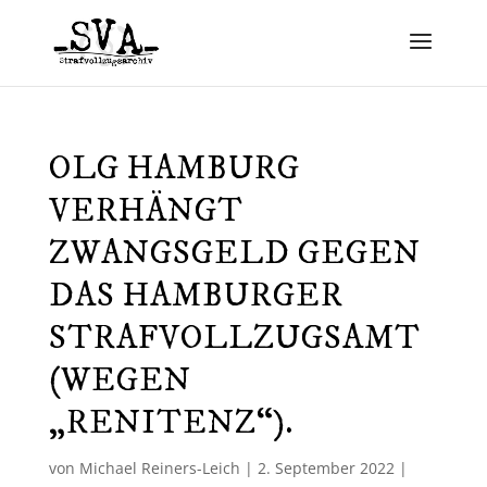
OLG HAMBURG
VERHÄNGT
ZWANGSGELD GEGEN
DAS HAMBURGER
STRAFVOLLZUGSAMT
(WEGEN
„RENITENZ“).
von
Michael Reiners-Leich
|
2. September 2022
|